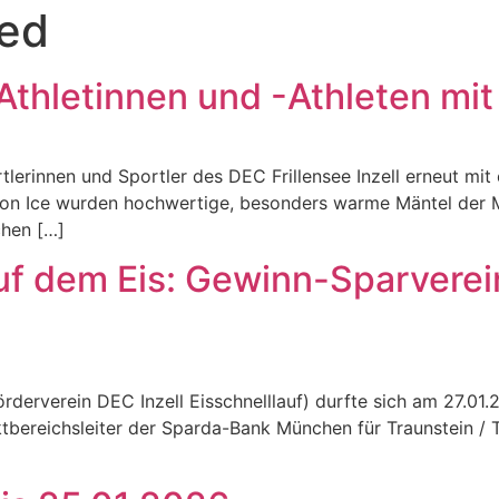
zed
l-Athletinnen und -Athleten m
ortlerinnen und Sportler des DEC Frillensee Inzell erneut mit
ion Ice wurden hochwertige, besonders warme Mäntel der M
chen […]
uf dem Eis: Gewinn-Sparvere
(Förderverein DEC Inzell Eisschnelllauf) durfte sich am 27.
bereichsleiter der Sparda-Bank München für Traunstein / Tr